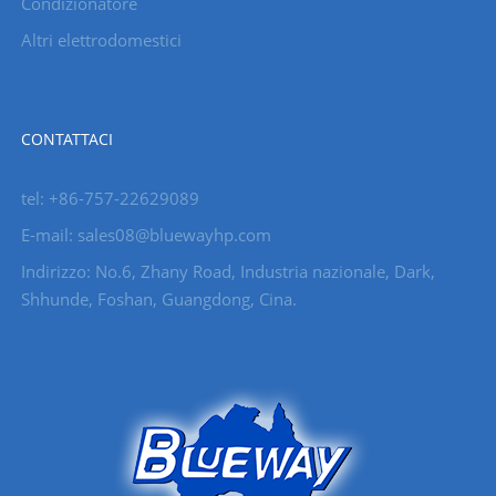
Condizionatore
Altri elettrodomestici
CONTATTACI
tel: +86-757-22629089
E-mail: sales08@bluewayhp.com
Indirizzo: No.6, Zhany Road, Industria nazionale, Dark,
Shhunde, Foshan, Guangdong, Cina.