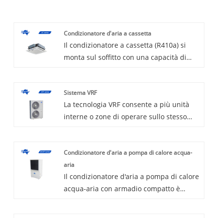
Condizionatore d'aria a cassetta
Il condizionatore a cassetta (R410a) si
monta sul soffitto con una capacità di
installazione limitata, offre comfort in
spazi ampi e aperti. raffreddare
Sistema VRF
un'ampia area e risparmiare spazio. E il
La tecnologia VRF consente a più unità
sistema fornisce prestazioni di
interne o zone di operare sullo stesso
raffreddamento e riscaldamento potenti
sistema. I sistemi VRF possono essere un
e istantanee. Facile controllo tramite il
sistema a pompa di calore o un sistema
telecomando wireless incluso o il
Condizionatore d'aria a pompa di calore acqua-
di recupero del calore, che fornisce
controllo WIFI opzionale. Il tipo On-Off e
aria
riscaldamento e raffreddamento
inverter sono opzionali. Benvenuto per
Il condizionatore d'aria a pompa di calore
simultanei. Il design specifico del sistema
acquistare un condizionatore d'aria a
acqua-aria con armadio compatto è
VRF varia in base all'applicazione.
cassetta da noi. Ogni richiesta dei clienti
progettato per adattarsi alla maggior
Blueway ha un proprio team di ricerca e
viene risposta entro 24 ore.
parte dei progetti di sostituzione
sviluppo, in grado di fornire soluzioni