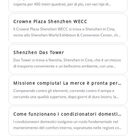
un futuro migliore! In qualità di
migliorare la capacità operativa e la
coperta per 400 metri quadrati, per di più, con vari tipi di
entro 24 ore.
sorgenti termali interne ed esterne.
produttore professionale di pezzi di
durata dell'attrezzatura e stiamo
ricambio per pompe di calore
trovando un agente insieme per
Crowne Plaza Shenzhen WECC
convenzionali, puoi essere certo di
sviluppare alcune macchine per
Il Crowne Plaza Shenzhen WECC si trova a Shenzhen in Cina,
acquistare pezzi di ricambio per pompe
l'imballaggio creative rivolte al mercato di
vicino allo Shenzhen World Exhibition & Convention Center, che
di calore convenzionali per ventilazione a
dispone di piscina coperta, sala da ballo, strutture per il fitness,
fascia alta. Benvenuti a comprare la
ristoranti, 5 sale riunioni e 298 camere.
recupero di calore dalla nostra fabbrica e
macchina confezionatrice automatica da
Shenzhen Das Tower
ti offriremo il miglior servizio post-
noi.
Das Tower si trova a Nansha, Shenzhen in Cina, che è un mezzo
vendita e consegna puntuale.
di trasporto conveniente e un bellissimo ambiente, con una
superficie totale di 11195 metri quadrati, 45 piani fuori terra e 4
piani sotterranei, dotati di servizi business completi, tra cui
Missione compiuta! La merce è pronta per la spedizione!
hotel, banca, ristorazione e servizio fitness. Al fine di garantire
l'utilizzo della domanda giornaliera per l'intero edificio durante
Competendo contro gli elementi, correndo contro il tempo e
tutto l'anno, adotta la pompa di calore ad aria Blueway, incluso il
cercando una qualità superiore, dopo giorni di duro lavoro, la
sistema di controllo dell'ambiente della piscina interna, la
merce è pronta per la spedizione, portando il nostro impegno
pompa di calore della piscina e la pompa di calore raffreddata
nei confronti dei nostri clienti!
Come funzionano i condizionatori domestici e come scegliere il sistema giusto?
ad aria.
I condizionatori domestici svolgono un ruolo fondamentale nel
mantenimento del comfort interno, soprattutto nelle regioni con
temperature stagionali estreme. Questo articolo spiega come