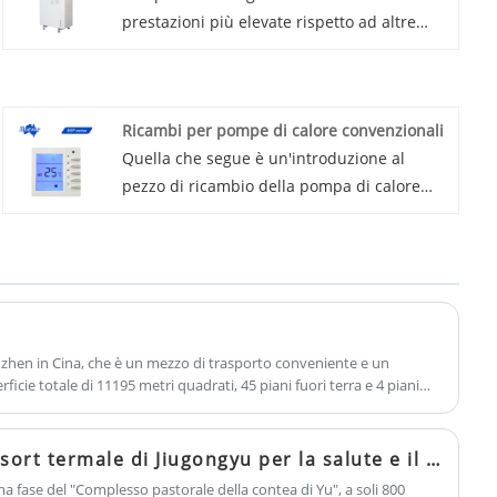
prestazioni più elevate rispetto ad altre
tecnologie convenzionali di pompe di
calore, il controllo flessibile della velocità
variabile riduce al minimo i cicli di
Ricambi per pompe di calore convenzionali
accensione/spegnimento del sistema, gli
Quella che segue è un'introduzione al
sbalzi di temperatura, il rumore e il
pezzo di ricambio della pompa di calore
consumo di energia. Refrigerante opzionale
convenzionale, spero di aiutarti a capire
R134a o 410a.
meglio il pezzo di ricambio della pompa di
calore convenzionale. Benvenuto ai nuovi e
ai vecchi clienti per continuare a
collaborare con noi per creare insieme un
futuro migliore! In qualità di produttore
zhen in Cina, che è un mezzo di trasporto conveniente e un
professionale di pezzi di ricambio per
icie totale di 11195 metri quadrati, 45 piani fuori terra e 4 piani
ess completi, tra cui hotel, banca, ristorazione e servizio fitness. Al
pompe di calore convenzionali, puoi essere
omanda giornaliera per l'intero edificio durante tutto l'anno, adotta la
certo di acquistare pezzi di ricambio per
cluso il sistema di controllo dell'ambiente della piscina interna, la
Parco acquatico del resort termale di Jiugongyu per la salute e il benessere
pompe di calore convenzionali per
 pompa di calore raffreddata ad aria.
ima fase del "Complesso pastorale della contea di Yu", a soli 800
ventilazione a recupero di calore dalla