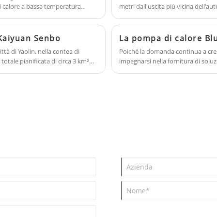
di calore a bassa temperatura
metri dall'uscita più vicina dell'a
issioni di anidride carbonica e
oltre 12.000 metri quadrati, è comp
uali e possono funzionare con
tema e un centro di servizi di salu
are un ambiente confortevole in
 Kaiyuan Senbo
 riscaldamento, raffreddamento,
ttà di Yaolin, nella contea di
Poiché la domanda continua a cresc
otale pianificata di circa 3 km²
impegnarsi nella fornitura di solu
o in tre fasi.
di calore per piscine per progetti r