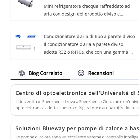
Mini refrigeratore d'acqua raffreddato ad
aria con design del prodotto diviso e
refrigerante R134a, può raffreddare la
temperatura dell'acqua fino a 15 â„. Questo
Condizionatore d'aria di tipo a parete diviso
dispositivo di raffreddamento è una
Il condizionatore d'aria a parete diviso
soluzione ideale per doccia e bagno per
adotta R32 o R410a, che con una gamma di
acqua refrigerata sanitaria, applicabile per
capacità da 9k a 24k BTU e il controllo WIFI
l'estate estremamente calda nella zona del
è opzionale. Per il tipo di inverter, la sua
golfo.
Blog Correlato
Recensioni
tecnologia inverter supporta una
temperatura di funzionamento ultra ampia
da -25â„ƒ-60â„ƒ.
Centro di optoelettronica dell'Università di
L'Università di Shenzhen si trova a Shenzhen in Cina, che è un'univer
optoelettronica adotta il nostro refrigeratore d'acqua raffreddato ad 
precisione raffreddato ad aria per un rigoroso controllo di qualità d
Le pompe di calore sono un eccellente sistema di controllo intellig