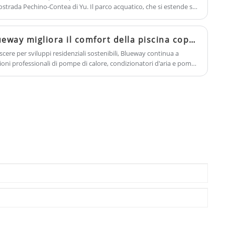
utostrada Pechino-Contea di Yu. Il parco acquatico, che si estende su
nostra fabbrica e ti offriremo il miglior
osto da tre sezioni principali: un parco acquatico, piscine termali a
servizio post-vendita e consegna puntuale.
te e benessere.
La pompa di calore Blueway migliora il comfort della piscina coperta nel progetto residenziale Yabowen No.1 Mansion
ere per sviluppi residenziali sostenibili, Blueway continua a
zioni professionali di pompe di calore, condizionatori d'aria e pompe
esidenziali, commerciali e ricreativi di fascia alta in tutto il mondo.