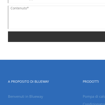
A PROPOSITO DI BLUEWAY
PRODOTTI
Benvenuti in Blueway
Pompa di cal
Condizionato