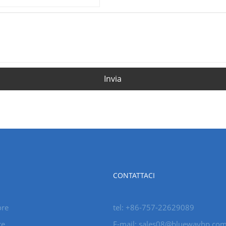
Invia
CONTATTACI
ore
tel: +86-757-22629089
re
E-mail: sales08@bluewayhp.co