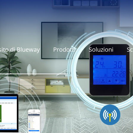
ito di Blueway
Prodotti
Soluzioni
S