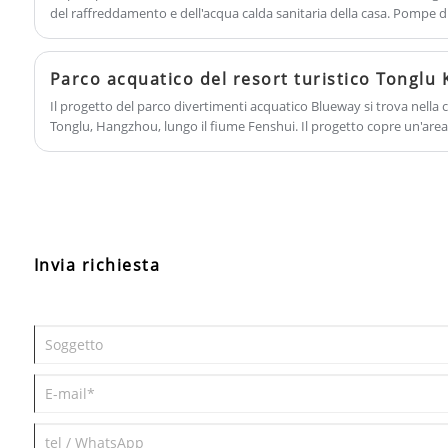
del raffreddamento e dell'acqua calda sanitaria della casa. Pompe 
ambiente con eccellenti prestazioni di efficienza, che riducono le em
consentono un risparmio energetico sulle bollette energetiche ann
un'ampia gamma di unità terminali e sistemi di acqua calda per cre
Parco acquatico del resort turistico Tonglu
tutta la casa per tutto l'anno, soddisfare qualsiasi esigenza tra cui
Il progetto del parco divertimenti acquatico Blueway si trova nella ci
acqua calda, ventilazione, ecc.
Tonglu, Hangzhou, lungo il fiume Fenshui. Il progetto copre un'area t
con un investimento complessivo di circa 2 miliardi di RMB, sviluppat
Invia richiesta