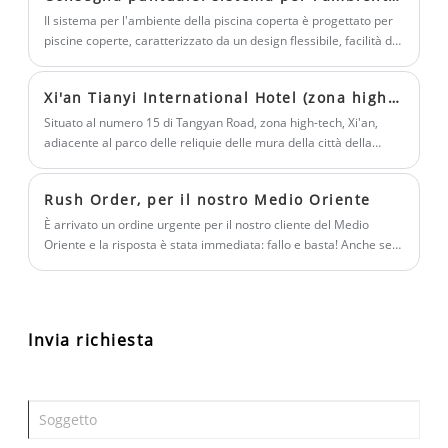
energetico. Più soldi risparmi, meglio è. Più risparmi, più
Il sistema per l'ambiente della piscina coperta è progettato per
guadagni; la seconda è la stabilità.
piscine coperte, caratterizzato da un design flessibile, facilità di
installazione e risparmio energetico.
Xi'an Tianyi International Hotel (zona high-tech del JW Marriott Hotel Xi'an)
Situato al numero 15 di Tangyan Road, zona high-tech, Xi'an,
adiacente al parco delle reliquie delle mura della città della
dinastia Tang, l'hotel vanta 309 camere in vari stili.
Rush Order, per il nostro Medio Oriente
È arrivato un ordine urgente per il nostro cliente del Medio
Oriente e la risposta è stata immediata: fallo e basta! Anche se il
tempo può passare e il settore può cambiare, la nostra
intenzione originale rimane la stessa: servire i nostri clienti con
dedizione e integrità.
Invia richiesta