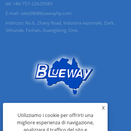
tel: +86-757-22629089
E-mail: sales08@bluewayhp.com
Indirizzo: No.6, Zhany Road, Industria nazionale, Dark,
Shhunde, Foshan, Guangdong, Cina.
X
Utilizziamo i cookie per offrirti una
migliore esperienza di navigazione,
analizzare il traffico del sito e