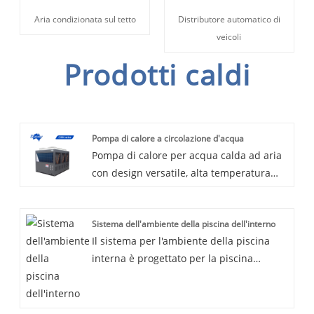
Aria condizionata sul tetto
Distributore automatico di
veicoli
Prodotti caldi
Pompa di calore a circolazione d'acqua
Pompa di calore per acqua calda ad aria
con design versatile, alta temperatura
dell'acqua in uscita, alto COP e
funzionamento a bassa rumorosità,
Sistema dell'ambiente della piscina dell'interno
ideale per la fornitura di acqua calda
Il sistema per l'ambiente della piscina
rapida e stabile in varie applicazioni,
interna è progettato per la piscina
come casa, hotel, ospedale, scuola, villa,
coperta, caratterizzato da un design
ecc. Adotta un'alta efficienza scambiatore
flessibile, facile installazione, risparmio
di calore ad acqua: tubo-in-shell per il
energetico. Con funzioni di controllo
tipo di riscaldamento a ciclo, tubo-in-