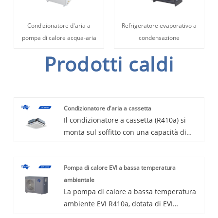
Condizionatore d'aria a
Refrigeratore evaporativo a
pompa di calore acqua-aria
condensazione
Prodotti caldi
Condizionatore d'aria a cassetta
Il condizionatore a cassetta (R410a) si
monta sul soffitto con una capacità di
installazione limitata, offre comfort in
spazi ampi e aperti. raffreddare
Pompa di calore EVI a bassa temperatura
un'ampia area e risparmiare spazio. E il
ambientale
sistema fornisce prestazioni di
La pompa di calore a bassa temperatura
raffreddamento e riscaldamento potenti
ambiente EVI R410a, dotata di EVI
e istantanee. Facile controllo tramite il
(Enhanced Vapor Injection) ed efficienza
telecomando wireless incluso o il